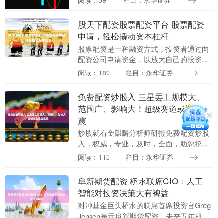
阅读：59
栏目：永华证券
的权利。 * **资金杠杆：**最高可提供10
倍杠杆，....
股天下配资股票配资平台 股票配资
申请，轻松撬动资本杠杆
股票配资是一种融资方式，投资者通过向
配资公司申请资金，以放大自己的投资资
金，从而获得更高的收益。股票配资申请
阅读：189
栏目：永华证券
流程简单便捷股天下配资股票配资平台，
为投资者提供了撬....
免费配资炒股入 三星罢工规模大、
范围广、影响大！超级赛道或迎巨
震
炒股就看金麒麟分析师研报免费配资炒股
入，权威，专业，及时，全面，助您挖掘
潜力主题机会！ **放大收益：**通过使用
阅读：113
栏目：永华证券
杠杆，股票配资可以放大投资收益。如果
股票价格上....
阜新期货配资 桥水联席CIO：人工
智能对投资决策大有裨益
对冲基金巨头桥水的联席首席投资官Greg
Jensen表示阜新期货配资，未来五年机器