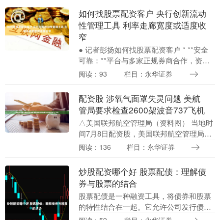
10%，....
如何找股票配资客户 央行创新流动
性管理工具 利率走廊宽度或适度收
窄
● 记者彭扬如何找股票配资客户 * **安全
可靠：**平台与多家正规券商合作，资金
安全有保障。 央行7月8日发布公告，从即
阅读：93
栏目：永华证券
日起，将视情况开展临时正回购或临时逆
回....
配资股 涉氧气面罩失灵问题 美航
管局要求检查2600架波音737飞机
△美国联邦航空管理局（资料图） 当地时
间7月8日配资股，美国联邦航空管理局
（FAA）下令对2600架波音737系列飞机
阅读：136
栏目：永华证券
进行检查，因为紧急情况下氧气面罩可能
失灵。....
炒股配资哪个好 股票配债：理解债
券与股票的结合
股票配债是一种融资工具，将债券和股票
的特性结合在一起。它允许公司发行债
券，同时向债券持有人授予认购公司股票