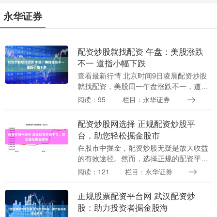
永华证券
配资炒股就找配资 午盘：美股涨跌
不一 道指小幅下跌
查看最新行情 北京时间9日凌晨配资炒股
就找配资，美股周一午盘涨跌不一，道指
转跌。本周投资者等待重要的通胀数据及
阅读：95
栏目：永华证券
花旗与摩根大通等金融巨头的财报。美联
储主席鲍威尔周....
配资炒股网选择 正规配资炒股平
台，助您轻松掘金股市
在股市中掘金，配资炒股无疑是放大收益
的有效途径。然而，选择正规的配资平台
至关重要，它将保障您的资金安全和交易
阅读：121
栏目：永华证券
体验。 * **低价认购股票：**配债通常以低
于市场....
正规股票配资平台网 武汉配资炒
股：助力投资者掘金股海