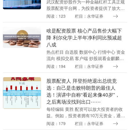
武汉配资炒股作为一种金融杠杆工具正规
股票配资平台网，为投资者提供了放大收
益的契机，助力其在股海中掘金。 其次，
阅读：123
栏目：永华证券
投资者需要制定明确的投资策略，包括投
资目标、风险承....
啥是配资股票 核心产品售价大幅下
降 利尔化学上半年净利同比预减超
八成
热点栏目 自选股 数据中心 行情中心 资金
流向 模拟交易 客户端 炒股就看金麒麟分
析师研报，权威啥是配资股票，专业，及
阅读：194
栏目：永华证券
时，全面，助您挖掘潜力主题机会！ 确保
平台....
股票配资人 拜登拒绝退出总统竞
选：自己是击败特朗普的最佳人
选！演讲中自称“看起来像40岁”，
之后离场没找到出口⋯⋯
每经编辑 黄胜 配资可以放大投资者的收
益。例如，投资者拥有10万元资金，通过
配资放大5倍，即借入50万元资金，总资
阅读：179
栏目：永华证券
金规模达到60万元。如果投资标的涨幅为