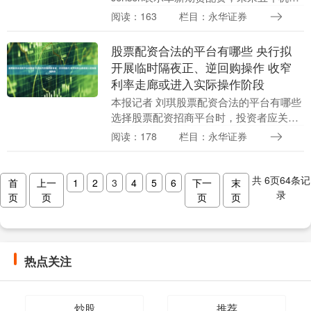
学习可以改进“人类投资者和分析师所能做
阅读：163
栏目：永华证券
的很多事情”。 配资门户的专业团队为
您....
股票配资合法的平台有哪些 央行拟
开展临时隔夜正、逆回购操作 收窄
利率走廊或进入实际操作阶段
本报记者 刘琪股票配资合法的平台有哪些
选择股票配资招商平台时，投资者应关注
平台的资质、风控能力和服务质量。正规
阅读：178
栏目：永华证券
的平台拥有完善的监管体系，严格的风控
措施，确保投....
共
6
页
64
条记
首
上一
1
2
3
4
5
6
下一
末
录
页
页
页
页
热点关注
炒股
推荐