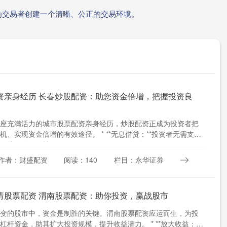
为交易者创建一个清晰、公正的交易环境。
资亲身经历 长春炒股配资：助您资金倍增，把握投资良
座充满活力的城市股票配资亲身经历，炒股配资正成为投资者把
机、实现资金倍增的有效途径。 * **无息借贷：**投资者无需支付
，从而降低了炒....
作者：财盛配资
阅读：140
栏目：永华证券
请股票配资 渭南股票配资：助你投资，赢战股市
变的股市中，资金是制胜的关键。渭南股票配资应运而生，为投
杠杆资金，助其扩大投资规模，提升收益潜力。 * **放大收益：**