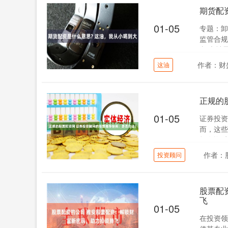
期货配
01-05
专题：卸
监管合规
文/六神磊
作者：财
这油
正规的
01-05
证券投资
而，这些
择有资质、
作者：
投资顾问
股票配
飞
01-05
在投资领