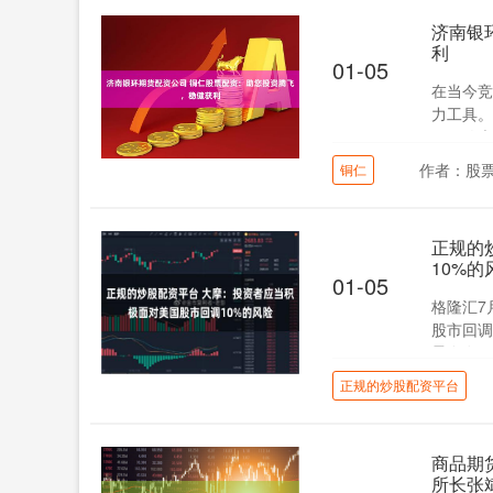
济南银
利
01-05
在当今竞
力工具。
司，放大
作者：股
铜仁
正规的
10%的
01-05
格隆汇7
股市回调
景存在不确
正规的炒股配资平台
商品期
所长张