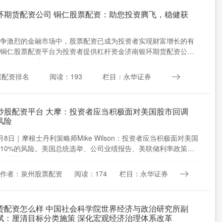
环期货配资公司 铜仁股票配资：助您投资腾飞，稳健获
争激烈的金融市场中，股票配资已成为投资者实现财富增长的有
铜仁股票配资平台为投资者提供杠杆资金济南银环期货配资公
投资收益，助您投资腾飞。 ....
票配资排名
阅读：193
栏目：永华证券
炒股配资平台 大摩：投资者应当积极面对美国股市回调
风险
月8日｜摩根士丹利策略师Mike Wilson：投资者应当积极面对美国
10%的风险。美国总统选举、公司业绩报告、美联储利率政策前
定性正....
作者：泉州股票配资
阅读：174
栏目：永华证券
货配资怎么样 中国社会科学院世界经济与政治研究所副
斌：厘清目标分类施策 深化宏观经济治理体系改革