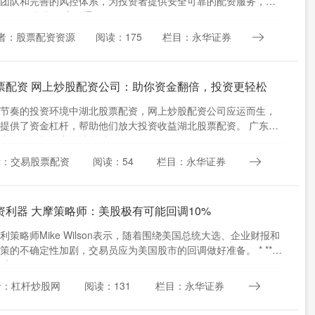
团队和完善的风控体系，为投资者提供安全可靠的配资服务，助
。 1. 杠杆效应：通....
者：股票配资资源
阅读：175
栏目：永华证券
票配资 网上炒股配资公司：助你资金翻倍，投资更轻松
节奏的投资环境中湖北股票配资，网上炒股配资公司应运而生，
提供了资金杠杆，帮助他们放大投资收益湖北股票配资。 广东期
台众多，投资者在选择时....
者：交易股票配资
阅读：54
栏目：永华证券
资利器 大摩策略师：美股极有可能回调10%
利策略师Mike Wilson表示，随着围绕美国总统大选、企业财报和
策的不确定性加剧，交易员应为美国股市的回调做好准备。 * **持
：....
者：杠杆炒股网
阅读：131
栏目：永华证券