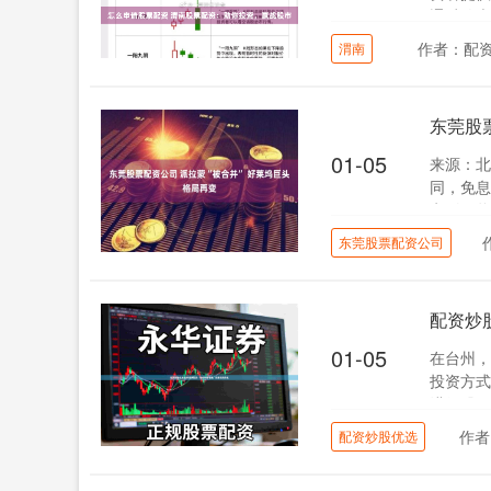
通过放大
作者：配
渭南
东莞股
01-05
来源：北
同，免息
电影厂牌
东莞股票配资公司
配资炒
01-05
在台州，
投资方式
进行股票
作者
配资炒股优选