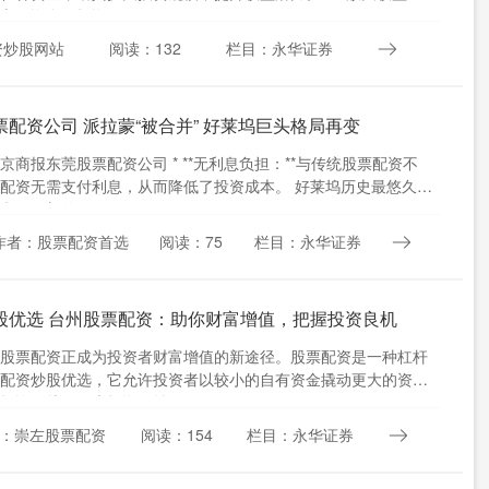
交易资金，投资....
资炒股网站
阅读：132
栏目：永华证券
票配资公司 派拉蒙“被合并” 好莱坞巨头格局再变
京商报东莞股票配资公司 * **无利息负担：**与传统股票配资不
配资无需支付利息，从而降低了投资成本。 好莱坞历史最悠久的
翻开了新的一页....
作者：股票配资首选
阅读：75
栏目：永华证券
股优选 台州股票配资：助你财富增值，把握投资良机
股票配资正成为投资者财富增值的新途径。股票配资是一种杠杆
配资炒股优选，它允许投资者以较小的自有资金撬动更大的资金
投资，从而放大投资收益。....
：崇左股票配资
阅读：154
栏目：永华证券