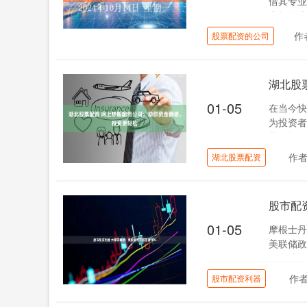
借其专业
力投资腾飞
作
股票配资的公司
湖北股
01-05
在当今快
为投资者
货配资平
作
湖北股票配资
股市配
01-05
摩根士丹
美联储政
有合法资质
作
股市配资利器