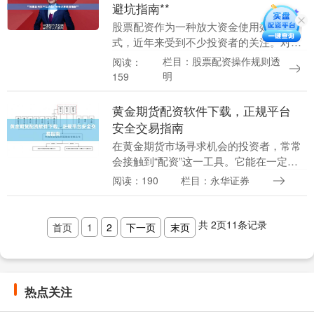
避坑指南**
股票配资作为一种放大资金使用效率的方
式，近年来受到不少投资者的关注。对于
刚接触配资的新手来说，如何选择合适的
栏目：股票配资操作规则透
阅读：
杠杆倍数，往往是决定盈亏的关键因素之
明
159
一。本文将为你详....
黄金期货配资软件下载，正规平台
安全交易指南
在黄金期货市场寻求机会的投资者，常常
会接触到“配资”这一工具。它能在一定程
度上放大交易资金，但也显著增加了风
阅读：190
栏目：永华证券
险。选择一款安全可靠的配资软件与正规
平台股票配资操作....
共
2
页
11
条记录
首页
1
2
下一页
末页
热点关注