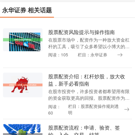
永华证券 相关话题
股票配资风险提示与操作指南
在股票市场中，配资作为一种放大资金杠
杆的工具，吸引了众多希望以小博大的投
资者。然而，高收益往往伴随着高风险。
阅读：105
栏目：永华证券
本文旨在为投资者提供一份详尽的股票配
资风险提示与操作....
股票配资介绍：杠杆炒股，放大收
益，新手必看指南
在股市投资中，许多投资者都希望用有限
的资金获取更高的回报。股票配资作为一
种常见的杠杆投资方式，正逐渐被更多人
栏目：股票配资操作规则透
阅读：
所了解。本文将为您全面介绍股票配资的
明
60
基本概念、运作模....
股票配资流程：申请、验资、签
约、入金、交易、结算