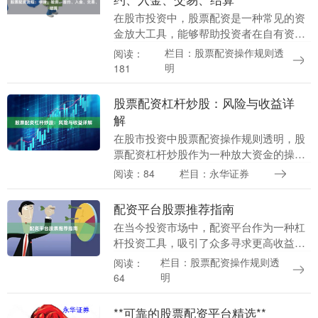
在股市投资中，股票配资是一种常见的资
金放大工具，能够帮助投资者在自有资金
基础上获得更多操作空间。了解完整的股
栏目：股票配资操作规则透
阅读：
票配资流程，对于保障资金安全和投资效
明
181
率至关重要。本文....
股票配资杠杆炒股：风险与收益详
解
在股市投资中股票配资操作规则透明，股
票配资杠杆炒股作为一种放大资金的操作
方式，吸引了众多投资者关注。通过配
阅读：84
栏目：永华证券
资，投资者可以用较少的本金撬动更大的
资金量，从而在行情....
配资平台股票推荐指南
在当今投资市场中，配资平台作为一种杠
杆投资工具，吸引了众多寻求更高收益的
投资者。然而，随着配资平台的兴起，如
栏目：股票配资操作规则透
阅读：
何从中筛选出可靠的股票推荐信息股票配
明
64
资操作规则透明，....
**可靠的股票配资平台精选**