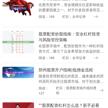
在股市投资中，资金规模往往是影响收益
的重要因素之一。对于许多投资者而言，
股票配资作为一种放大资金的方式，能够
阅读：166
栏目：永华证券
帮助他们在行情向好时获取更高回报。然
而，市场上配资平....
股票配资炒股指南：安全杠杆投资
与风险管控策略
在股票市场中，配资炒股作为一种杠杆投
资方式，吸引了众多希望放大收益的投资
者。然而，高收益往往伴随着高风险。本
阅读：186
栏目：永华证券
文将为您提供一份全面的股票配资指南，
重点探讨如何安全....
郑州股票开户指南|低佣金流程
随着投资理财观念的普及，越来越多的郑
州居民开始关注股票市场。对于初次接触
股票投资的市民来说股票配资操作规则透
栏目：股票配资操作规则透
阅读：
明，如何高效、低成本地完成股票开户，
明
127
是踏入股市的第一....
**股票配资杠杆怎么选？新手必看