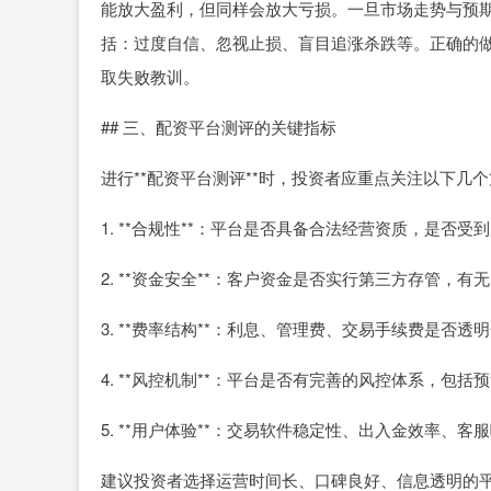
能放大盈利，但同样会放大亏损。一旦市场走势与预
括：过度自信、忽视止损、盲目追涨杀跌等。正确的
取失败教训。
## 三、配资平台测评的关键指标
进行**配资平台测评**时，投资者应重点关注以下几
1. **合规性**：平台是否具备合法经营资质，是否受
2. **资金安全**：客户资金是否实行第三方存管，有
3. **费率结构**：利息、管理费、交易手续费是否透
4. **风控机制**：平台是否有完善的风控体系，包
5. **用户体验**：交易软件稳定性、出入金效率、客
建议投资者选择运营时间长、口碑良好、信息透明的