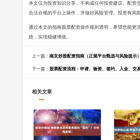
本文仅为投资知识分享，不构成任何投资建议。配资
合法合规的平台上操作，并做好风险管理。投资有风
通过本文的指南股票配资操作规则透明，希望您能更
路，实现稳健增值。
上一篇：
南京炒股配资指南（正规平台甄选与风险提示
下一篇：
股票配资流程：申请、验资、签约、入金、交
相关文章