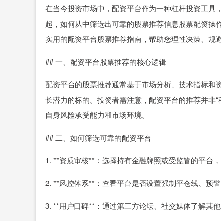
在当今投资市场中，配资平台作为一种杠杆投资工具
起，如何从中筛选出可靠的股票推荐信息股票配资操
实用的配资平台股票推荐指南，帮助您理性决策、规
## 一、配资平台股票推荐的核心逻辑
配资平台的股票推荐通常基于市场分析、技术指标和
长潜力的标的。投资者需注意，配资平台的推荐并非“
自身风险承受能力和市场环境。
## 二、如何筛选可靠的配资平台
1. **资质审核**：选择持有金融牌照或受监管的平台
2. **风控体系**：查看平台是否设置强制平仓线、
3. **用户口碑**：通过第三方论坛、社交媒体了解