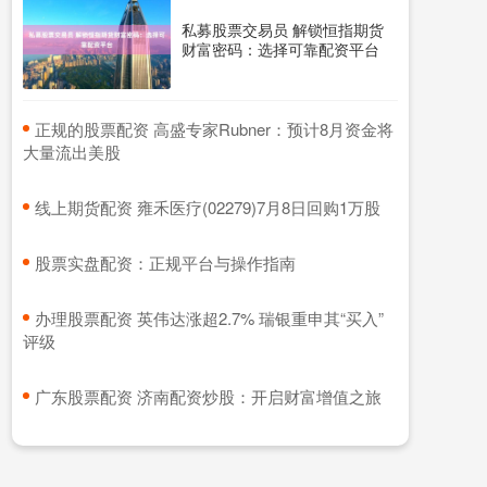
私募股票交易员 解锁恒指期货
财富密码：选择可靠配资平台
​正规的股票配资 高盛专家Rubner：预计8月资金将
大量流出美股
​线上期货配资 雍禾医疗(02279)7月8日回购1万股
​股票实盘配资：正规平台与操作指南
​办理股票配资 英伟达涨超2.7% 瑞银重申其“买入”
评级
​广东股票配资 济南配资炒股：开启财富增值之旅