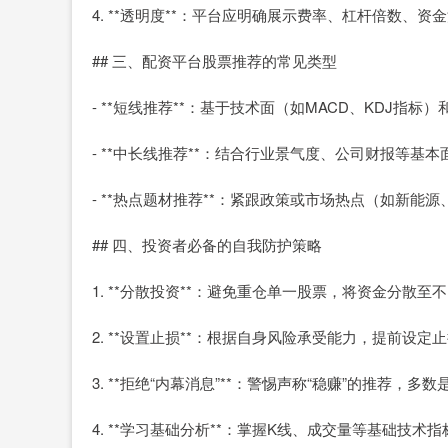
4. **透明度**：平台应明确展示费率、杠杆倍数、
## 三、配资平台股票推荐的常见类型
- **短线推荐**：基于技术面（如MACD、KDJ
- **中长线推荐**：结合行业景气度、公司财报等
- **热点题材推荐**：紧跟政策或市场热点（如新能
## 四、投资者必备的自我防护策略
1. **分散投资**：避免重仓单一股票，将资金分散
2. **设置止损**：根据自身风险承受能力，提前设
3. **拒绝“内幕消息”**：警惕声称“稳赚”的推荐，
4. **学习基础分析**：掌握K线、成交量等基础技