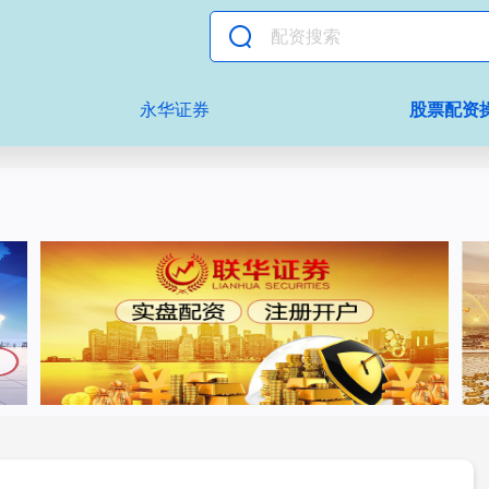
永华证券
股票配资