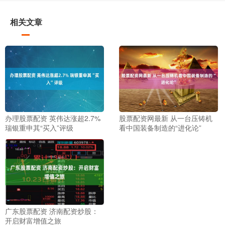
相关文章
办理股票配资 英伟达涨超2.7%
股票配资网最新 从一台压铸机
瑞银重申其“买入”评级
看中国装备制造的“进化论”
广东股票配资 济南配资炒股：
开启财富增值之旅