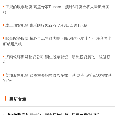
​正规的股票配资 高盛专家Rubner：预计8月资金将大量流出美
股
​线上期货配资 雍禾医疗(02279)7月8日回购1万股
​啥是配资股票 核心产品售价大幅下降 利尔化学上半年净利同比
预减超八成
​济南银环期货配资公司 铜仁股票配资：助您投资腾飞，稳健获
利
​姜堰股票配资 欧股主要指数收盘多数下跌 欧洲斯托克50指数跌
0.19%
最新文章
股米网股票配资平台：安全杠杆炒股，快速开户低门槛