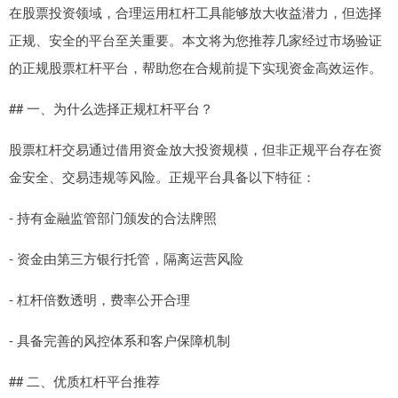
在股票投资领域，合理运用杠杆工具能够放大收益潜力，但选择
正规、安全的平台至关重要。本文将为您推荐几家经过市场验证
的正规股票杠杆平台，帮助您在合规前提下实现资金高效运作。
## 一、为什么选择正规杠杆平台？
股票杠杆交易通过借用资金放大投资规模，但非正规平台存在资
金安全、交易违规等风险。正规平台具备以下特征：
- 持有金融监管部门颁发的合法牌照
- 资金由第三方银行托管，隔离运营风险
- 杠杆倍数透明，费率公开合理
- 具备完善的风控体系和客户保障机制
## 二、优质杠杆平台推荐