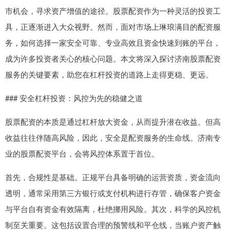
市机会，寻求资产增值的途径。股票配资作为一种灵活的投资工
具，正逐渐进入大众视野。然而，面对市场上琳琅满目的配资服
务，如何选择一家安全可靠、专业高效且资金快速到账的平台，
成为许多投资者关心的核心问题。本文将深入探讨济南股票配资
服务的关键要素，助您在杠杆投资的道路上走得更稳、更远。
### 安全杠杆投资：风控为先的稳健之道
股票配资的本质是通过杠杆放大资金，从而提升潜在收益。但高
收益往往伴随高风险，因此，安全是配资服务的生命线。济南专
业的股票配资平台，会将风控体系置于首位。
首先，合规性是基础。正规平台具备明确的运营资质，资金流向
透明，通常采用第三方银行或支付机构进行存管，确保客户资金
与平台自有资金有效隔离，杜绝挪用风险。其次，科学的风控机
制至关重要。这包括设置合理的预警线和平仓线，当账户资产触