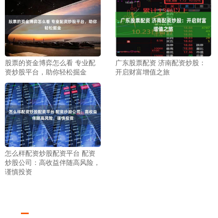
股票的资金博弈怎么看 专业配
广东股票配资 济南配资炒股：
资炒股平台，助你轻松掘金
开启财富增值之旅
怎么样配资炒股配资平台 配资
炒股公司：高收益伴随高风险，
谨慎投资