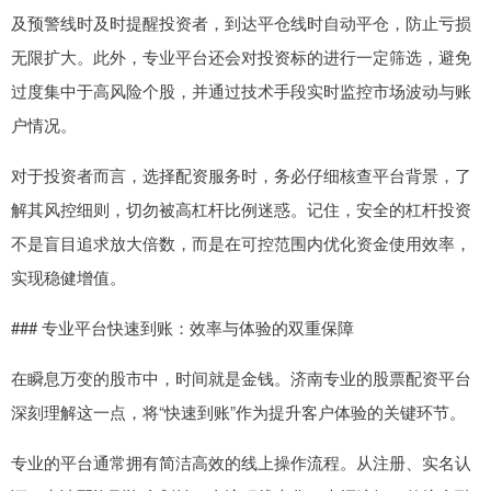
及预警线时及时提醒投资者，到达平仓线时自动平仓，防止亏损
无限扩大。此外，专业平台还会对投资标的进行一定筛选，避免
过度集中于高风险个股，并通过技术手段实时监控市场波动与账
户情况。
对于投资者而言，选择配资服务时，务必仔细核查平台背景，了
解其风控细则，切勿被高杠杆比例迷惑。记住，安全的杠杆投资
不是盲目追求放大倍数，而是在可控范围内优化资金使用效率，
实现稳健增值。
### 专业平台快速到账：效率与体验的双重保障
在瞬息万变的股市中，时间就是金钱。济南专业的股票配资平台
深刻理解这一点，将“快速到账”作为提升客户体验的关键环节。
专业的平台通常拥有简洁高效的线上操作流程。从注册、实名认