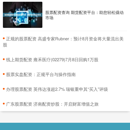
股票配资查询 期货配资平台：助您轻松撬动
市场
​正规的股票配资 高盛专家Rubner：预计8月资金将大量流出美
股
​线上期货配资 雍禾医疗(02279)7月8日回购1万股
​股票实盘配资：正规平台与操作指南
​办理股票配资 英伟达涨超2.7% 瑞银重申其“买入”评级
​广东股票配资 济南配资炒股：开启财富增值之旅