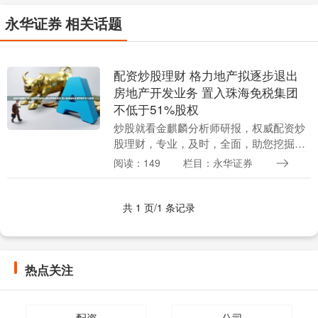
永华证券 相关话题
配资炒股理财 格力地产拟逐步退出
房地产开发业务 置入珠海免税集团
不低于51%股权
炒股就看金麒麟分析师研报，权威配资炒
股理财，专业，及时，全面，助您挖掘潜
力主题机会！ * **正规资质：**选择持有合
阅读：149
栏目：永华证券
法经营资质的配资公司，确保其受监管和
保护。....
共 1 页/1 条记录
热点关注
配资
公司