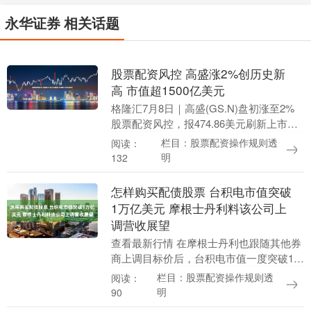
永华证券 相关话题
股票配资风控 高盛涨2%创历史新
高 市值超1500亿美元
格隆汇7月8日｜高盛(GS.N)盘初涨至2%
股票配资风控，报474.86美元刷新上市新
高，市值超1500亿美元。高盛近日获多家
栏目：股票配资操作规则透
阅读：
机构唱好，JMP Securiti....
明
132
怎样购买配债股票 台积电市值突破
1万亿美元 摩根士丹利料该公司上
调营收展望
查看最新行情 在摩根士丹利也跟随其他券
商上调目标价后，台积电市值一度突破1万
亿美元大关。 股票配资的优势显而易见。
栏目：股票配资操作规则透
阅读：
首先，它可以放大投资收益。通过杠杆作
明
90
用，投资者....