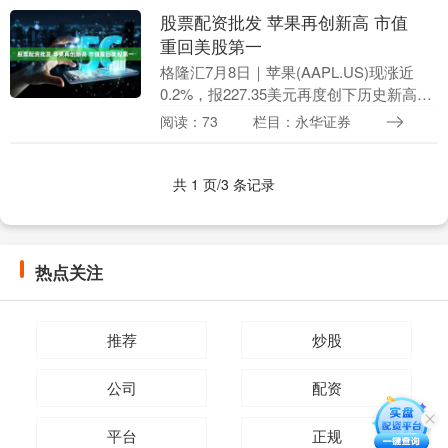
股票配资批发 苹果再创新高 市值
重回美股第一
格隆汇7月8日｜苹果(AAPL.US)现涨近
0.2%，报227.35美元再度创下历史新高股
票配资批发，总市值接近3.5万亿美元重回
阅读：73
栏目：永华证券
美股第一。 * **市场风险：....
共 1 页/3 条记录
热点关注
推荐
炒股
公司
配资
平台
正规